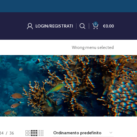
0
LOGIN/REGISTRATI
€
0.00
Wrong menu selected
24
36