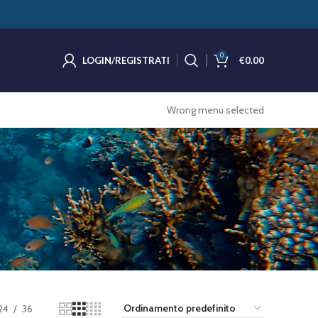
0
LOGIN/REGISTRATI
€
0.00
Wrong menu selected
24
36