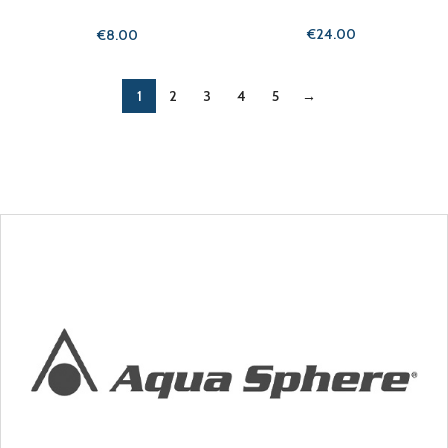
€
€
1
2
3
4
5
→