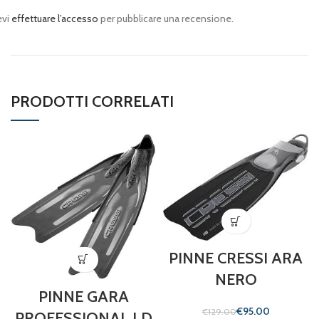
evi
effettuare l’accesso
per pubblicare una recensione.
PRODOTTI CORRELATI
PINNE CRESSI ARA
NERO
PINNE GARA
€
95.00
€
129.00
PROFESSIONAL LD