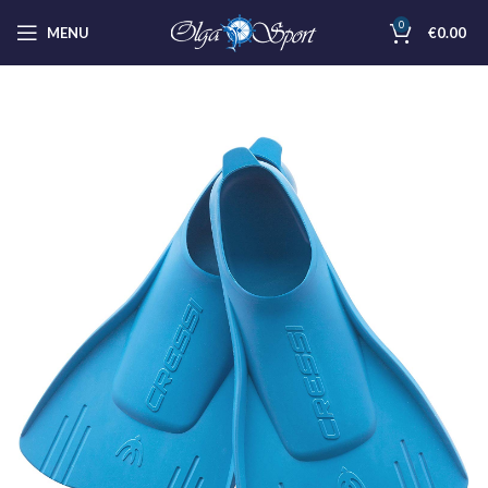
0
MENU
€
0.00