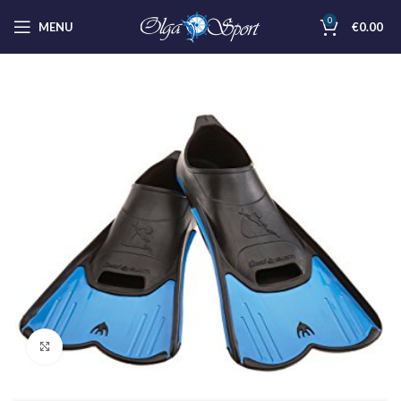
0
MENU
€
0.00
Clicca per ingrandire