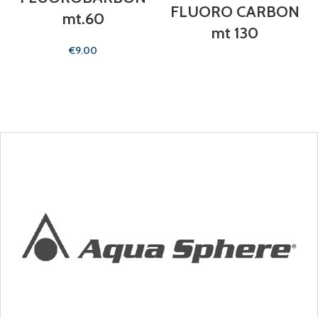
FLUORO CARBON
mt.60
mt 130
€