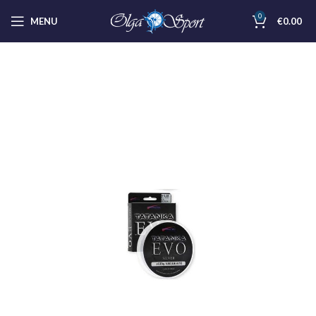
0
MENU
€
0.00