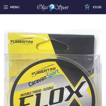
0
MENU
€
0.00