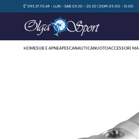
095.37.70.69 - LUN - SAB 05.30 - 20.30
|
DOM 05.00 - 13.00
HOME
SUB E APNEA
PESCA
NAUTICA
NUOTO
ACCESSORI MA