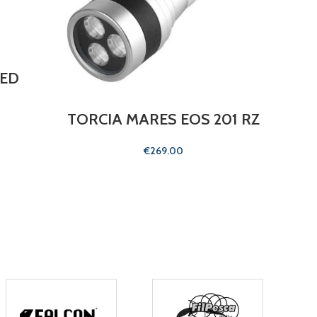
LED
TORCIA MARES EOS 201 RZ
T
€