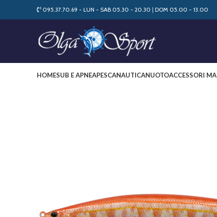
095.37.70.69 - LUN - SAB 05.30 - 20.30
|
DOM 05.00 - 13.00
HOME
SUB E APNEA
PESCA
NAUTICA
NUOTO
ACCESSORI MA