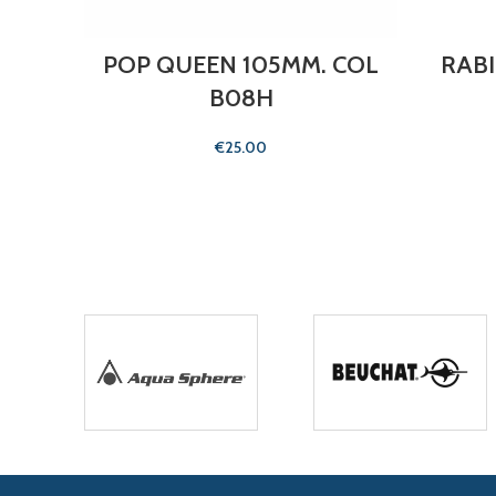
POP QUEEN 105MM. COL
RABI
B08H
€