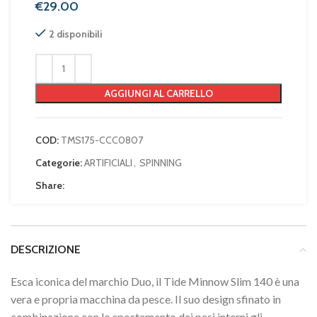
€
2 disponibili
AGGIUNGI AL CARRELLO
COD:
TMS175-CCC0807
Categorie:
ARTIFICIALI
,
SPINNING
Share:
DESCRIZIONE
Esca iconica del marchio Duo, il Tide Minnow Slim 140 è una
vera e propria macchina da pesce. Il suo design sfinato in
combinazione con lo spostamento dei pesi interni gli