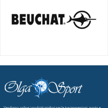
Vendiamo online i prodotti migliori per le tue immersioni, nuoto e