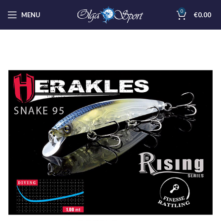
0
MENU
€
0.00