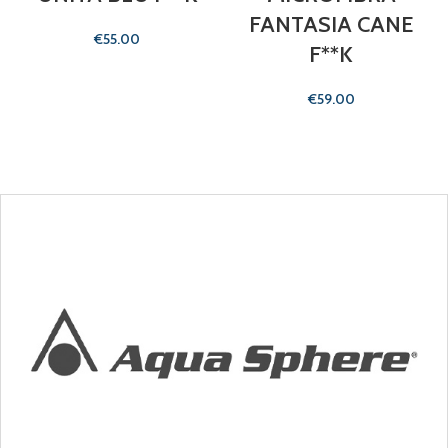
FANTASIA CANE
€
F**K
€