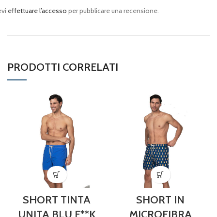
evi
effettuare l’accesso
per pubblicare una recensione.
PRODOTTI CORRELATI
SHORT TINTA
SHORT IN
UNITA BLU F**K
MICROFIBRA