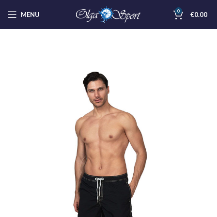
0
MENU
€
0.00