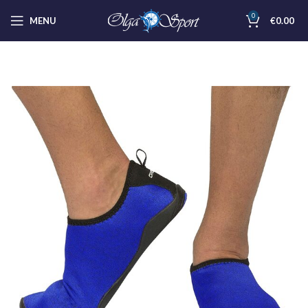
0
MENU
€
0.00