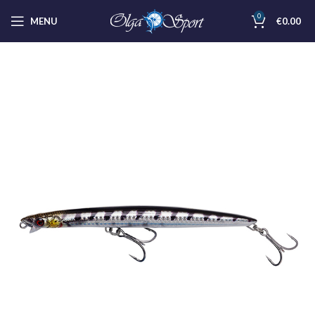
0
MENU
€
0.00