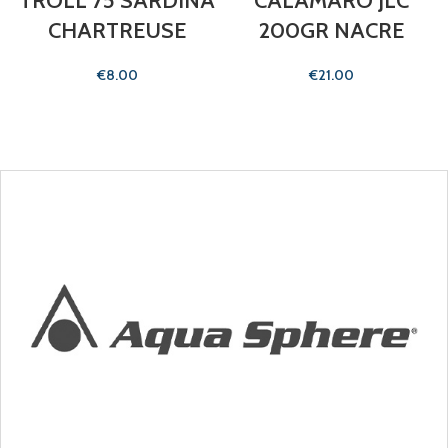
TROLL 75 SARDINA
CALAMARO JLC
CHARTREUSE
200GR NACRE
€
€