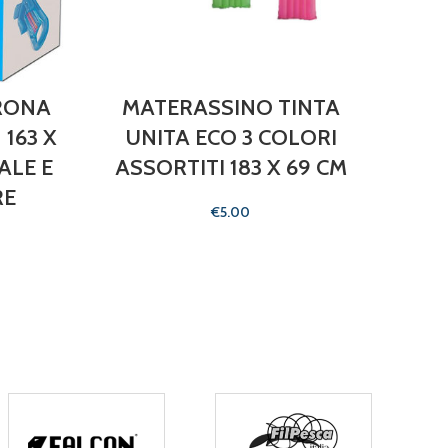
RONA
MATERASSINO TINTA
I
163 X
UNITA ECO 3 COLORI
MUT
ALE E
ASSORTITI 183 X 69 CM
RE
€