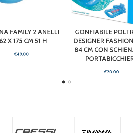
INA FAMILY 2 ANELLI
GONFIABILE POLT
62 X 175 CM 51 H
DESIGNER FASHION 
84 CM CON SCHIEN
€
PORTABICCHIE
€