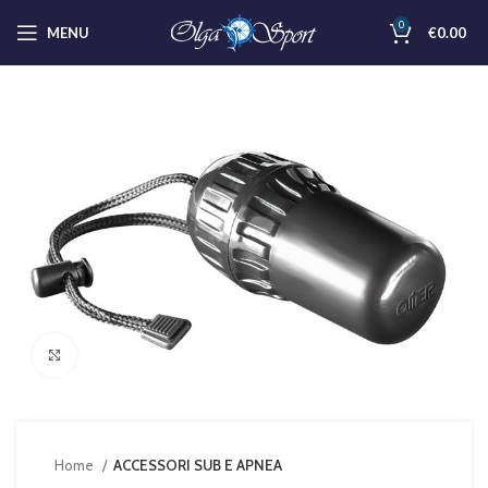
0
MENU
€
0.00
Clicca per ingrandire
Home
ACCESSORI SUB E APNEA