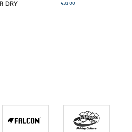
R DRY
€
B