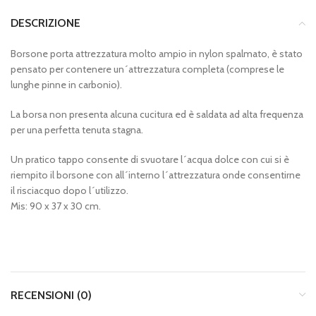
DESCRIZIONE
Borsone porta attrezzatura molto ampio in nylon spalmato, è stato
pensato per contenere un´attrezzatura completa (comprese le
lunghe pinne in carbonio).
La borsa non presenta alcuna cucitura ed è saldata ad alta frequenza
per una perfetta tenuta stagna.
Un pratico tappo consente di svuotare l´acqua dolce con cui si è
riempito il borsone con all´interno l´attrezzatura onde consentirne
il risciacquo dopo l´utilizzo.
Mis: 90 x 37 x 30 cm.
RECENSIONI (0)