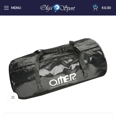
0
MENU
€
0.00
Clicca per ingrandire