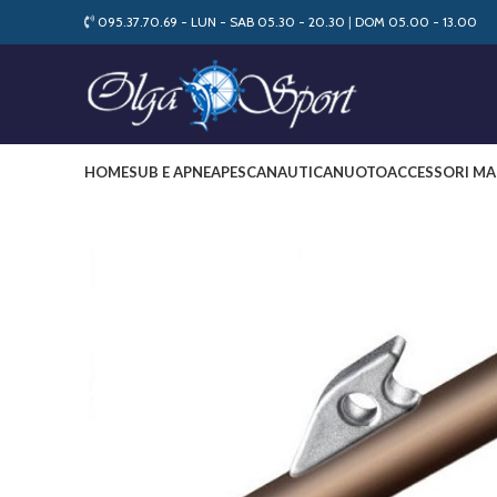
095.37.70.69 - LUN - SAB 05.30 - 20.30
|
DOM 05.00 - 13.00
HOME
SUB E APNEA
PESCA
NAUTICA
NUOTO
ACCESSORI MA