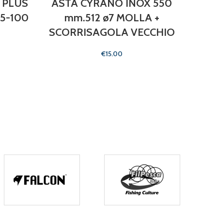
 PLUS
ASTA CYRANO INOX 550
95-100
mm.512 ø7 MOLLA +
SCORRISAGOLA VECCHIO
FIOC
€