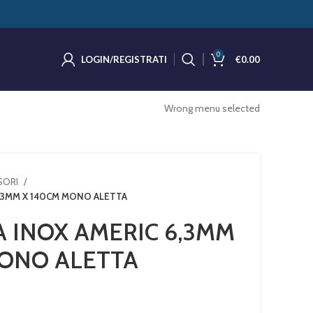
0
LOGIN/REGISTRATI
€
0.00
Wrong menu selected
SSORI
6,3MM X 140CM MONO ALETTA
 INOX AMERIC 6,3MM
MONO ALETTA