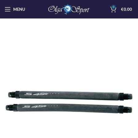
0
MENU
€
0.00