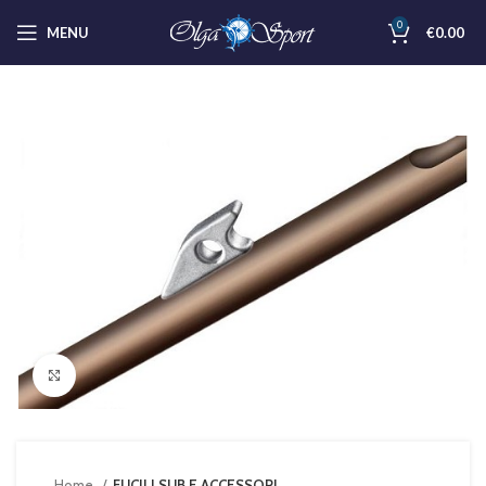
0
MENU
€
0.00
Clicca per ingrandire
Home
FUCILI SUB E ACCESSORI