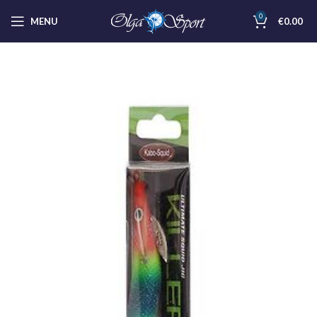
0
MENU
€
0.00