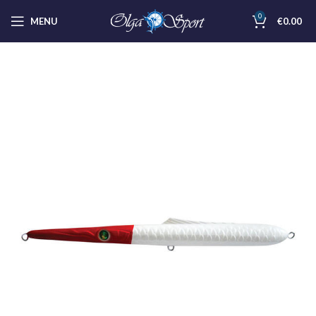
0
MENU
€
0.00