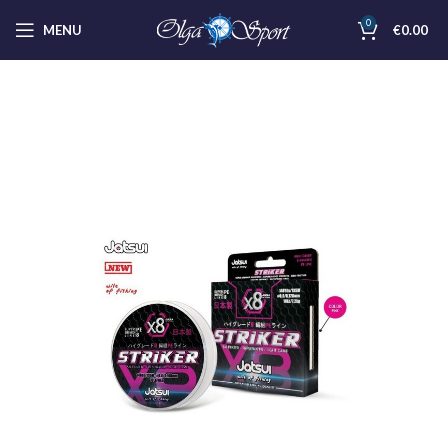
0
MENU
€
0.00