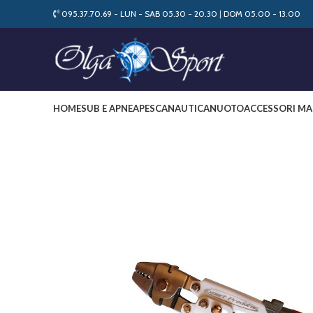
095.37.70.69 - LUN - SAB 05.30 - 20.30
|
DOM 05.00 - 13.00
HOME
SUB E APNEA
PESCA
NAUTICA
NUOTO
ACCESSORI MA