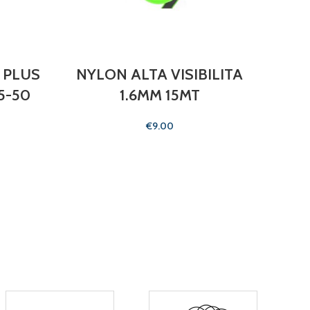
 PLUS
NYLON ALTA VISIBILITA
AST
5-50
1.6MM 15MT
m
SCO
€