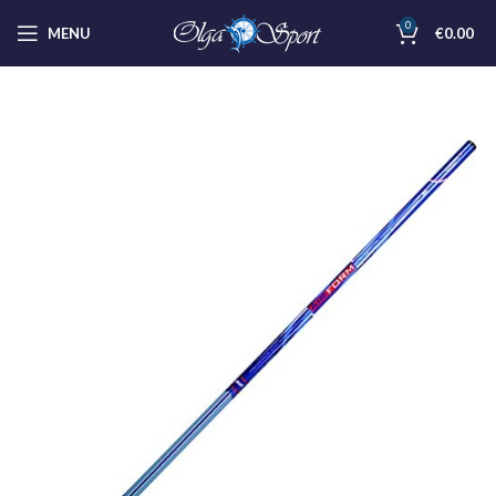
0
MENU
€
0.00