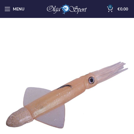
0
MENU
€
0.00