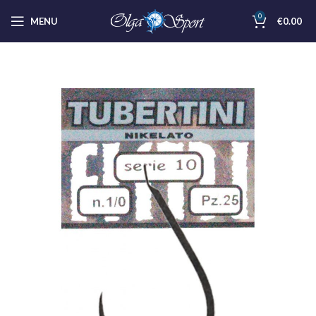
0
MENU
€
0.00