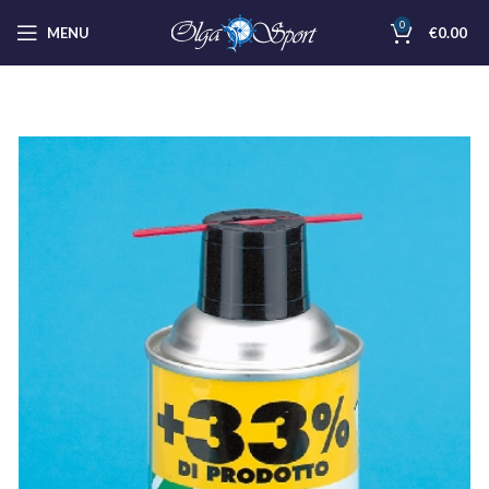
0
MENU
€
0.00