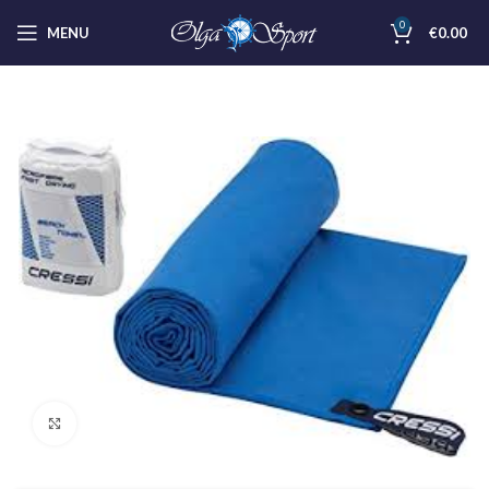
0
MENU
€
0.00
Clicca per ingrandire