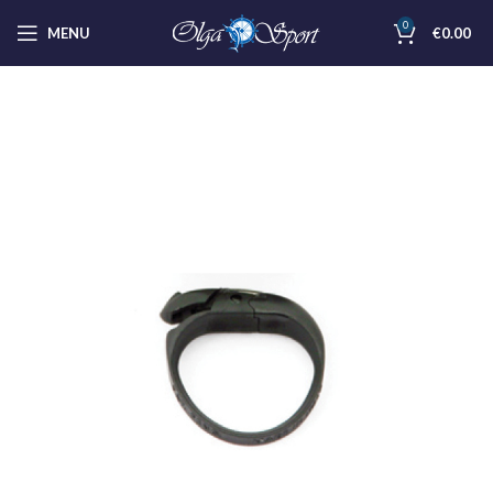
0
MENU
€
0.00