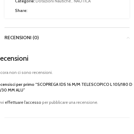
Categorie:
Dotazioni Nautiche
,
NAUTICA
Share:
RECENSIONI (0)
ecensioni
cora non ci sono recensioni.
censisci per primo “SCOPREGA IDS 16 M/M TELESCOPICO L 105/180 D
5/30 MM ALU”
evi
effettuare l’accesso
per pubblicare una recensione.