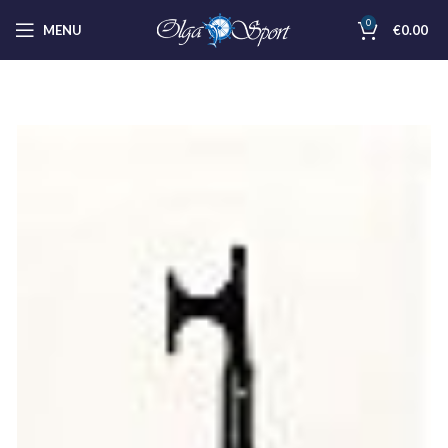
0
MENU
€
0.00