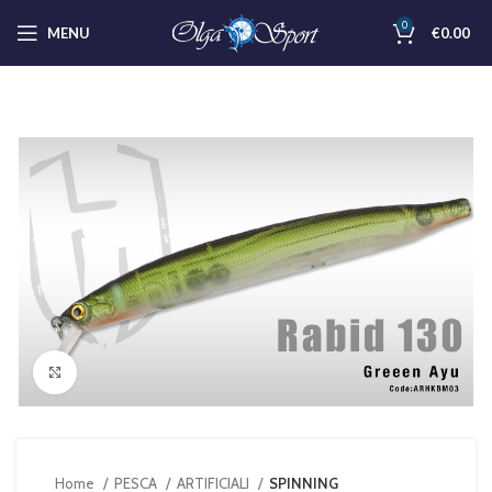
0
MENU
€
0.00
Clicca per ingrandire
Home
PESCA
ARTIFICIALI
SPINNING