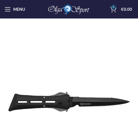
0
MENU
€
0.00