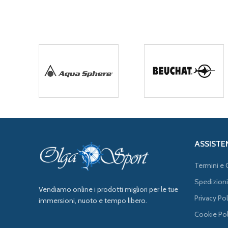
ASSISTE
Termini e 
Spedizioni
Vendiamo online i prodotti migliori per le tue
Privacy Pol
immersioni, nuoto e tempo libero.
Cookie Pol