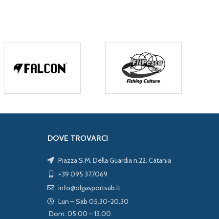
DOVE TROVARCI
Piazza S.M. Della Guardia n.22, Catania
+39 095 377069
info@olgasportsub.it
Lun – Sab 05.30-20.30
Dom. 05.00 – 13.00