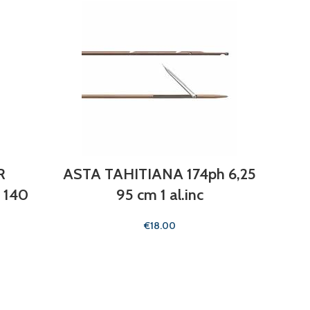
R
ASTA TAHITIANA 174ph 6,25
ASTA
 140
95 cm 1 al.inc
€