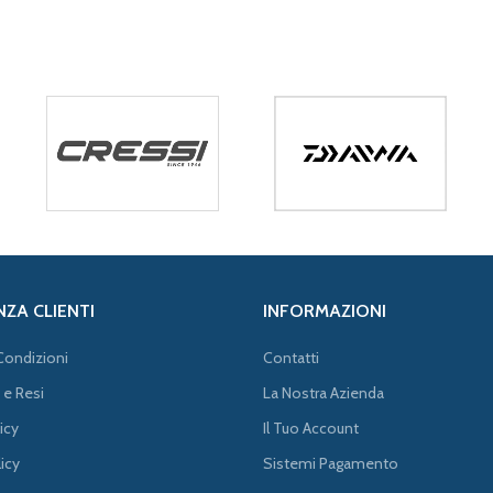
NZA CLIENTI
INFORMAZIONI
Condizioni
Contatti
 e Resi
La Nostra Azienda
icy
Il Tuo Account
icy
Sistemi Pagamento