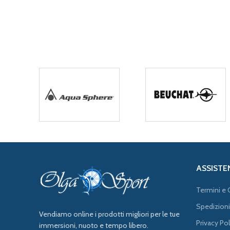
ASSISTE
Termini e 
Spedizioni
Vendiamo online i prodotti migliori per le tue
Privacy Pol
immersioni, nuoto e tempo libero.