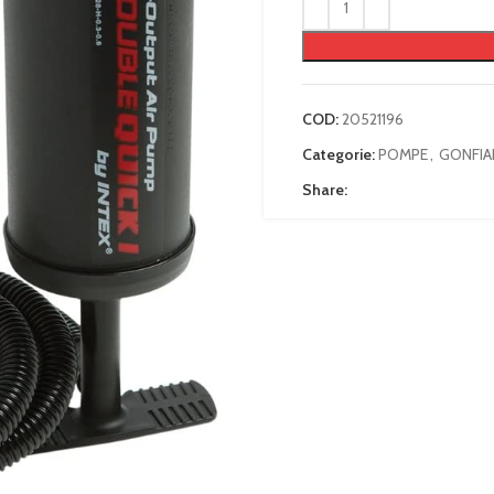
COD:
20521196
Categorie:
POMPE
,
GONFIAB
Share: