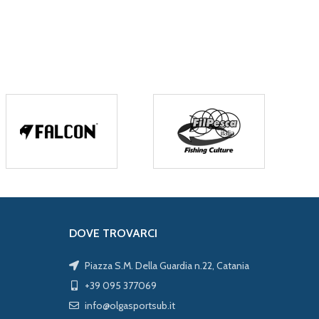
DOVE TROVARCI
Piazza S.M. Della Guardia n.22, Catania
+39 095 377069
info@olgasportsub.it