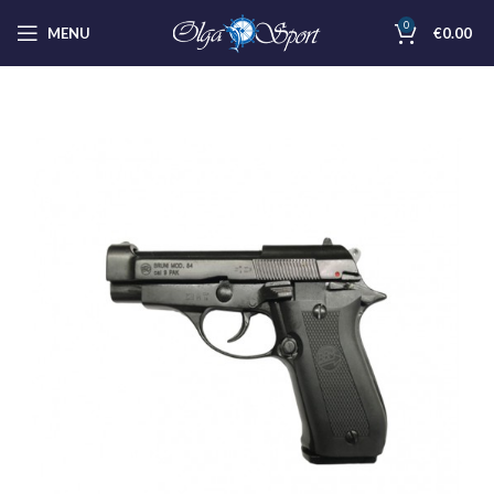
0
MENU
€
0.00