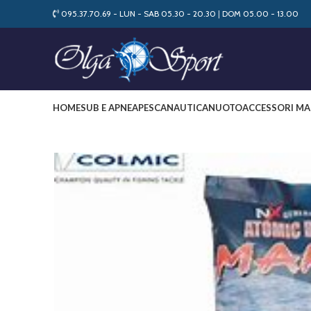
095.37.70.69 - LUN - SAB 05.30 - 20.30
|
DOM 05.00 - 13.00
HOME
SUB E APNEA
PESCA
NAUTICA
NUOTO
ACCESSORI MA