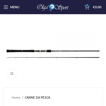
0
MENU
€
0.00
Clicca per ingrandire
Home
CANNE DA PESCA