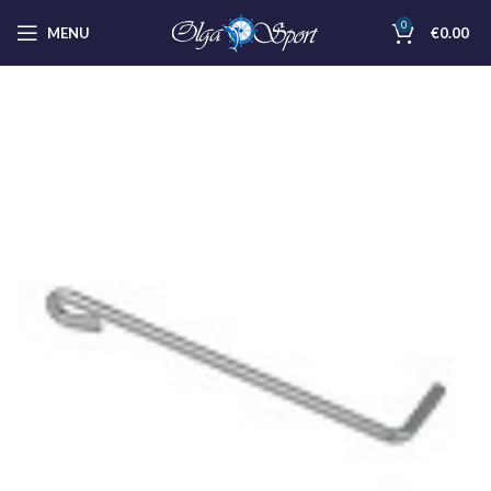
0
MENU
€
0.00