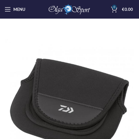
0
MENU
€
0.00