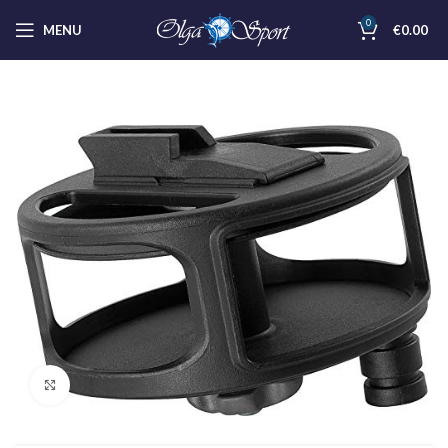
0
MENU
€
0.00
Clicca per ingrandire