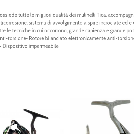
Y, possiede tutte le migliori qualità dei mulinelli Tica, acco
nticorrosione, sistema di avvolgimento a spire incrociate ed 
tutte le tecniche in cui occorrono, grande capienza e grande pot
anti-torsione• Rotore bilanciato elettronicamente anti-torsio
e• Dispositivo impermeabile