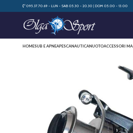
095.37.70.69 - LUN - SAB 05.30 - 20.30
|
DOM 05.00 - 13.00
HOME
SUB E APNEA
PESCA
NAUTICA
NUOTO
ACCESSORI MA