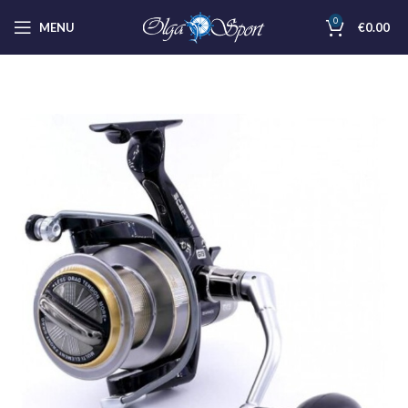
0
MENU
€
0.00