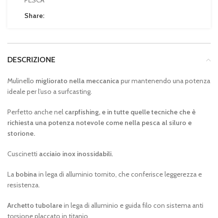
PESCA
Share:
DESCRIZIONE
Mulinello
migliorato nella meccanica
pur mantenendo una potenza
ideale per l’uso a surfcasting.
Perfetto anche nel
carpfishing, e in tutte quelle tecniche che è
richiesta una potenza notevole come nella pesca al siluro e
storione.
Cuscinetti
acciaio inox inossidabili.
La
bobina
in lega di alluminio tornito, che conferisce leggerezza e
resistenza.
Archetto tubolare
in lega di alluminio e guida filo con sistema anti
torsione placcato in titanio.