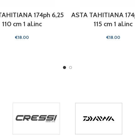
AHITIANA 174ph 6,25
ASTA TAHITIANA 174
110 cm 1 al.inc
115 cm 1 al.inc
€
€