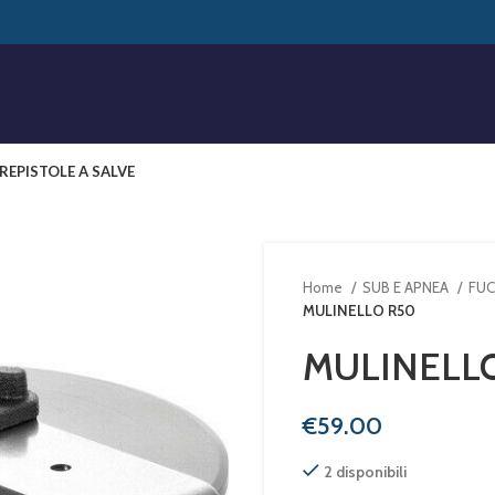
RE
PISTOLE A SALVE
Home
SUB E APNEA
FUC
MULINELLO R50
MULINELL
€
2 disponibili