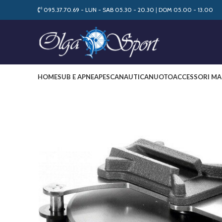
095.37.70.69 - LUN - SAB 05.30 - 20.30
|
DOM 05.00 - 13.00
HOME
SUB E APNEA
PESCA
NAUTICA
NUOTO
ACCESSORI MA