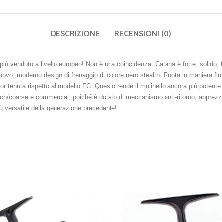
DESCRIZIONE
RECENSIONI (0)
più venduto a livello europeo! Non è una coincidenza: Catana è forte, solido, f
nuovo, moderno design di frenaggio di colore nero stealth. Ruota in maniera flui
ior tenuta rispetto al modello FC. Questo rende il mulinello ancora più potent
match/coarse e commercial, poiché è dotato di meccanismo anti-ritorno, apprezz
iù versatile della generazione precedente!