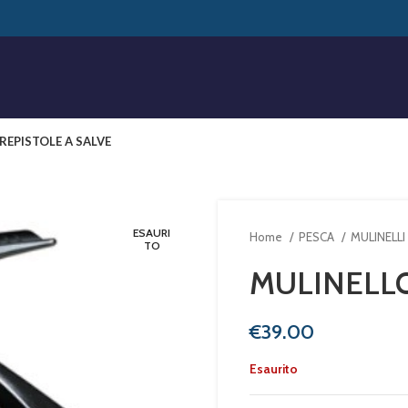
RE
PISTOLE A SALVE
ESAURI
Home
PESCA
MULINELLI
TO
MULINELL
€
Esaurito