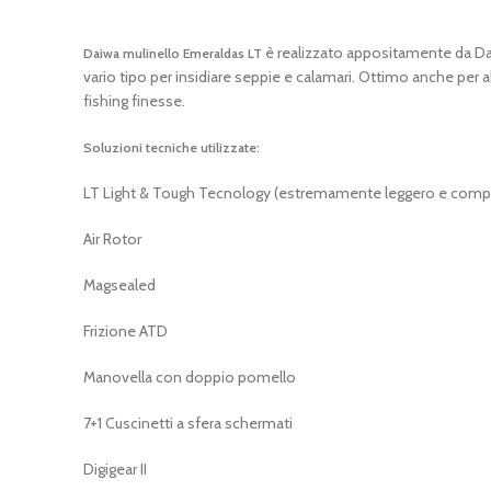
è realizzato appositamente da Daiw
Daiwa mulinello Emeraldas LT
vario tipo per insidiare seppie e calamari. Ottimo anche per a
fishing finesse.
Soluzioni tecniche utilizzate:
LT Light & Tough Tecnology (estremamente leggero e comp
Air Rotor
Magsealed
Frizione ATD
Manovella con doppio pomello
7+1 Cuscinetti a sfera schermati
Digigear II