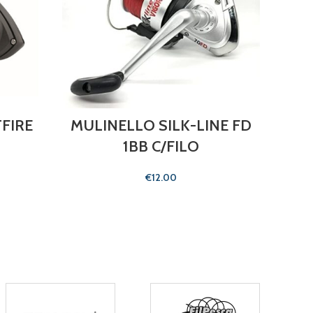
TFIRE
MULINELLO SILK-LINE FD
MULI
1BB C/FILO
€