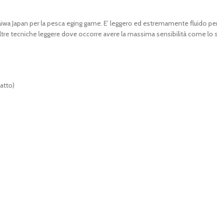
a Japan per la pesca eging game. E’ leggero ed estremamente fluido per la 
ltre tecniche leggere dove occorre avere la massima sensibilità come lo spin
atto)