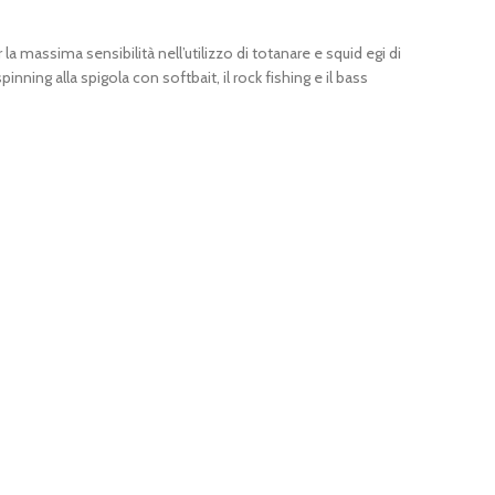
massima sensibilità nell’utilizzo di totanare e squid egi di
ning alla spigola con softbait, il rock fishing e il bass