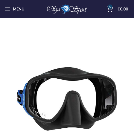
0
MENU
€
0.00