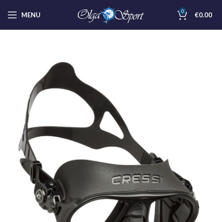
0
MENU
€
0.00