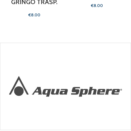
GRINGO TRASP.
€
€