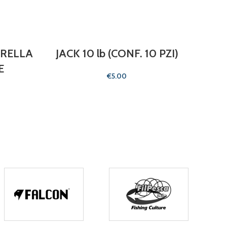
IRELLA
JACK 10 lb (CONF. 10 PZI)
ATTA
E
€